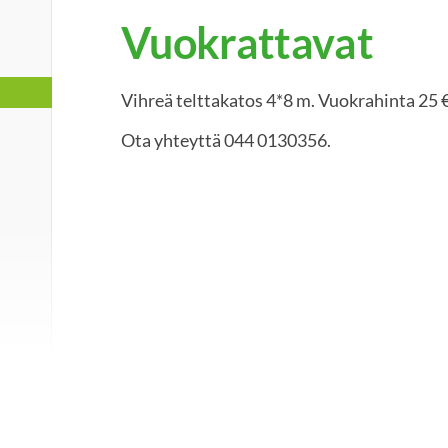
Vuokrattavat
Vihreä telttakatos 4*8 m. Vuokrahinta 25 €
Ota yhteyttä 044 0130356.