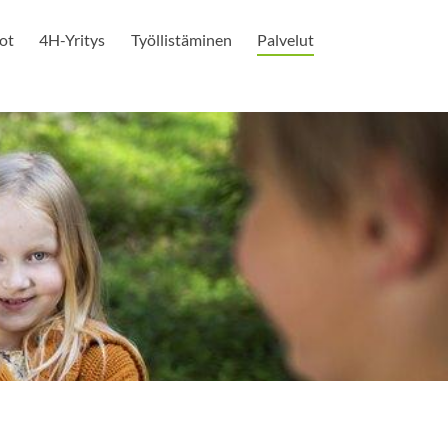
ot
4H-Yritys
Työllistäminen
Palvelut