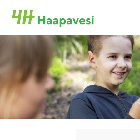
Siirry
sivun
Haapaveden 4H-yhdistys
sisältöön