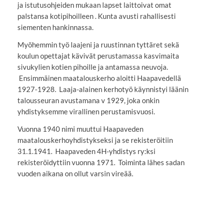
ja istutusohjeiden mukaan lapset laittoivat omat
palstansa kotipihoilleen . Kunta avusti rahallisesti
siementen hankinnassa.
Myöhemmin työ laajeni ja ruustinnan tyttäret sekä
koulun opettajat kävivät perustamassa kasvimaita
sivukylien kotien pihoille ja antamassa neuvoja.
Ensimmäinen maatalouskerho aloitti Haapavedellä
1927-1928. Laaja-alainen kerhotyö käynnistyi läänin
talousseuran avustamana v 1929, joka onkin
yhdistyksemme virallinen perustamisvuosi.
Vuonna 1940 nimi muuttui Haapaveden
maatalouskerhoyhdistykseksi ja se rekisteröitiin
31.1.1941. Haapaveden 4H-yhdistys ry:ksi
rekisteröidyttiin vuonna 1971. Toiminta lähes sadan
vuoden aikana on ollut varsin vireää.