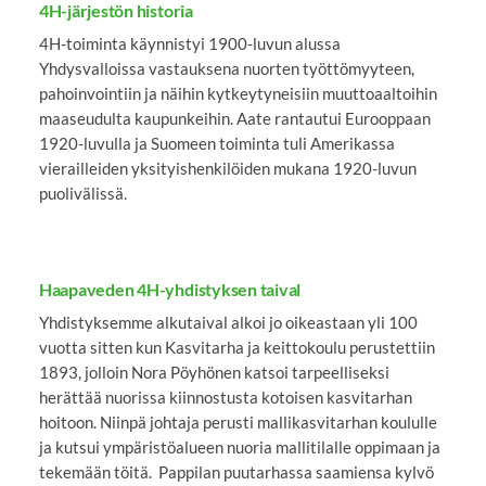
4H-järjestön historia
4H-toiminta käynnistyi 1900-luvun alussa
Yhdysvalloissa vastauksena nuorten työttömyyteen,
pahoinvointiin ja näihin kytkeytyneisiin muuttoaaltoihin
maaseudulta kaupunkeihin. Aate rantautui Eurooppaan
1920-luvulla ja Suomeen toiminta tuli Amerikassa
vierailleiden yksityishenkilöiden mukana 1920-luvun
puolivälissä.
Haapaveden 4H-yhdistyksen taival
Yhdistyksemme alkutaival alkoi jo oikeastaan yli 100
vuotta sitten kun Kasvitarha ja keittokoulu perustettiin
1893, jolloin Nora Pöyhönen katsoi tarpeelliseksi
herättää nuorissa kiinnostusta kotoisen kasvitarhan
hoitoon. Niinpä johtaja perusti mallikasvitarhan koululle
ja kutsui ympäristöalueen nuoria mallitilalle oppimaan ja
tekemään töitä. Pappilan puutarhassa saamiensa kylvö